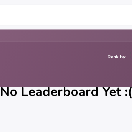
F.A.Q.
Infos utiles
La société
Rank by:
No Leaderboard Yet :