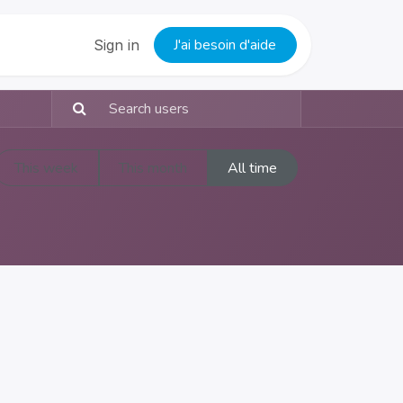
J'ai besoin d'aide
Sign in
This week
This month
All time
(