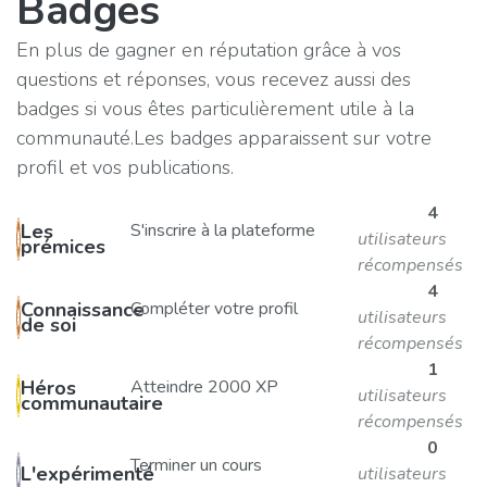
Badges
En plus de gagner en réputation grâce à vos
questions et réponses, vous recevez aussi des
badges si vous êtes particulièrement utile à la
communauté.
Les badges apparaissent sur votre
profil et vos publications.
4
Les
S'inscrire à la plateforme
utilisateurs
prémices
récompensés
4
Connaissance
Compléter votre profil
utilisateurs
de soi
récompensés
1
Héros
Atteindre 2000 XP
utilisateurs
communautaire
récompensés
0
Terminer un cours
L'expérimenté
utilisateurs