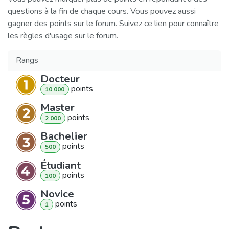
questions à la fin de chaque cours. Vous pouvez aussi
gagner des points sur le forum. Suivez ce lien pour connaître
les règles d'usage sur le forum.
Rangs
Docteur
point
s
10 000
Master
point
s
2 000
Bachelier
point
s
500
Étudiant
point
s
100
Novice
point
s
1