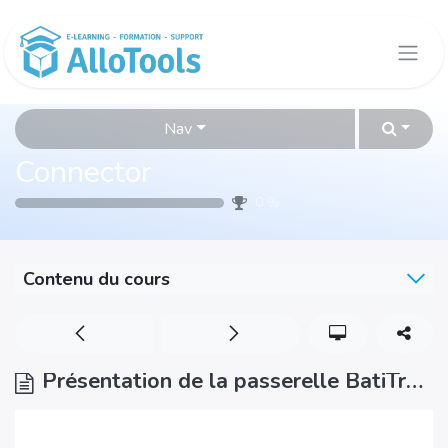
Se rendre au contenu
Nav
Connector
0
%
Contenu du cours
Présentation de la passerelle BatiTrade / ProDevis