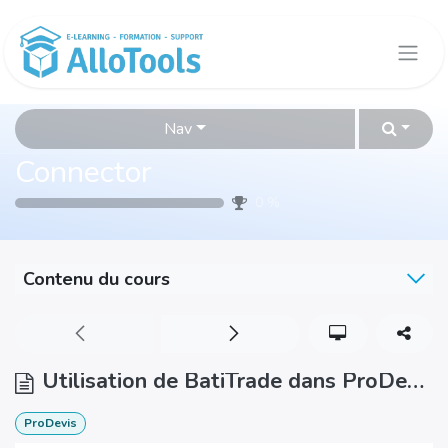
Se rendre au contenu
Nav
Connector
0
%
Contenu du cours
Utilisation de BatiTrade dans ProDevis 8
ProDevis