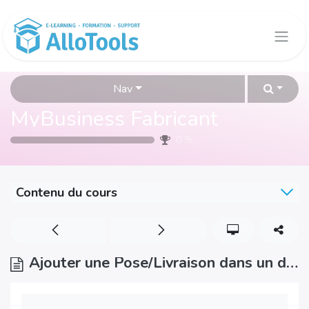
Se rendre au contenu
Nav
MyBusiness Fabricant
0
%
Contenu du cours
Ajouter une Pose/Livraison dans un devis