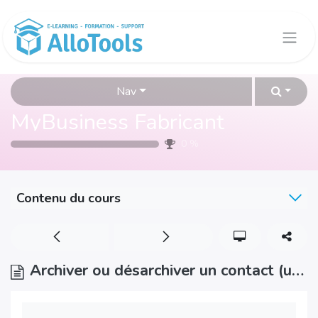
Se rendre au contenu
Nav
MyBusiness Fabricant
0
%
Contenu du cours
Archiver ou désarchiver un contact (utilisateur client)