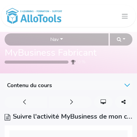
Se rendre au contenu
Nav
MyBusiness Fabricant
0
%
Contenu du cours
Suivre l'activité MyBusiness de mon client