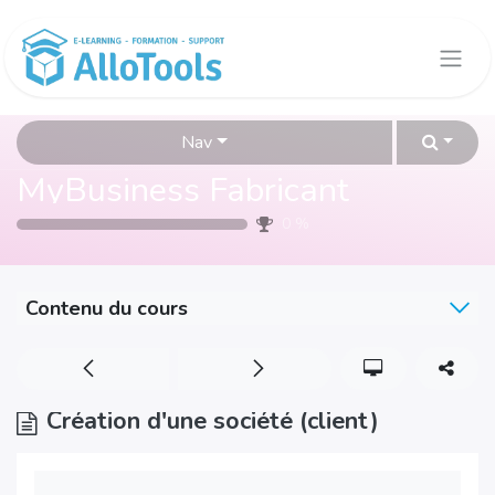
Se rendre au contenu
Nav
MyBusiness Fabricant
0
%
Contenu du cours
Création d'une société (client)