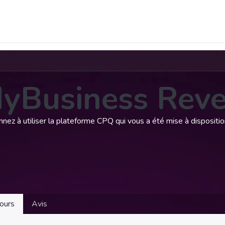
F.A.Q.
Infos utiles
Visiter AlloTools.com
yBusiness Rev
nez à utiliser la plateforme CPQ qui vous a été mise à dispositio
ours
Avis