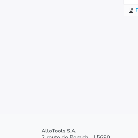
P
AlloTools S.A.
2 route de Remich - L5690