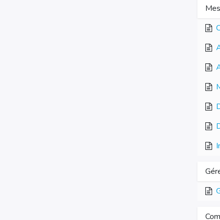
Mes
C
A
A
M
D
D
I
Gér
G
Com