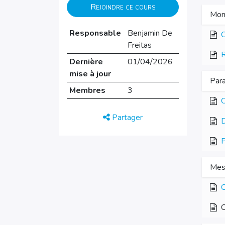
Rejoindre ce cours
Mon
Responsable
Benjamin De
C
Freitas
R
Dernière
01/04/2026
mise à jour
Par
Membres
3
C
Partager
D
P
Mes
C
C