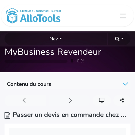
Se rendre au contenu
Nav
MyBusiness Revendeur
0
%
Contenu du cours
Passer un devis en commande chez mon fournisseur