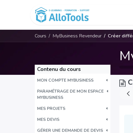
Se rendre au contenu
Cours
Cours
MyBusiness Revendeur
Créer diffé
M
Contenu du cours
MON COMPTE MYBUSINESS
C
PARAMÉTRAGE DE MON ESPACE
MYBUSINESS
MES PROJETS
MES DEVIS
GÉRER UNE DEMANDE DE DEVIS