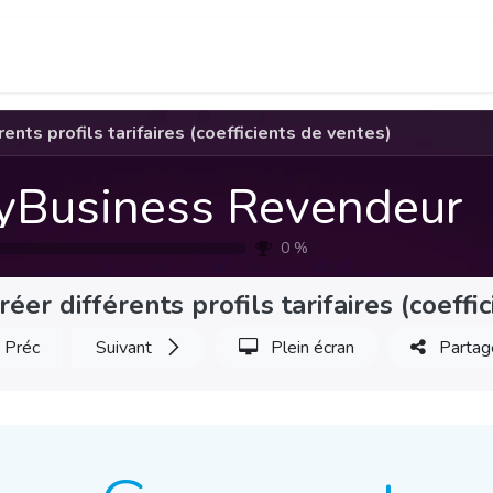
F.A.Q.
Infos utiles
Visiter AlloTools.com
rents profils tarifaires (coefficients de ventes)
yBusiness Revendeur
0
%
réer différents profils tarifaires (coeffi
Préc
Suivant
Plein écran
Partag