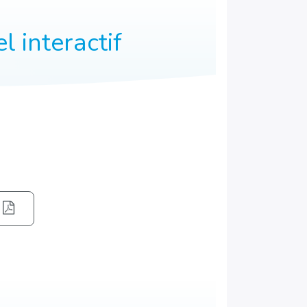
l interactif
s