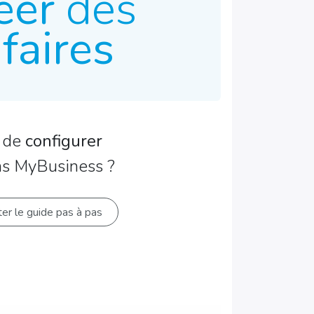
éer
des
ifaires
de
configurer
s MyBusiness ?​
er le guide pas à pas