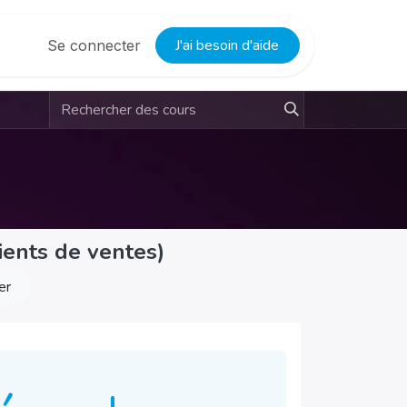
J'ai besoin d'aide
Se connecter
cients de ventes)
er