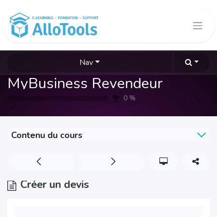
Se rendre au contenu
Nav
MyBusiness Revendeur
0
%
Contenu du cours
Créer un devis