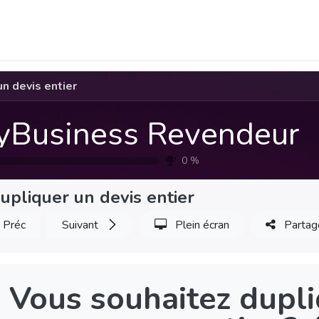
F.A.Q.
Infos utiles
Visiter AlloTools.com
n devis entier
yBusiness Revendeur
0
%
upliquer un devis entier
Préc
Suivant
Plein écran
Partag
Vous souhaitez dupli