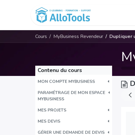
Se rendre au contenu
Cours
Cours
MyBusiness Revendeur
Dupliquer u
M
Contenu du cours
MON COMPTE MYBUSINESS
D
PARAMÉTRAGE DE MON ESPACE
MYBUSINESS
MES PROJETS
MES DEVIS
GÉRER UNE DEMANDE DE DEVIS