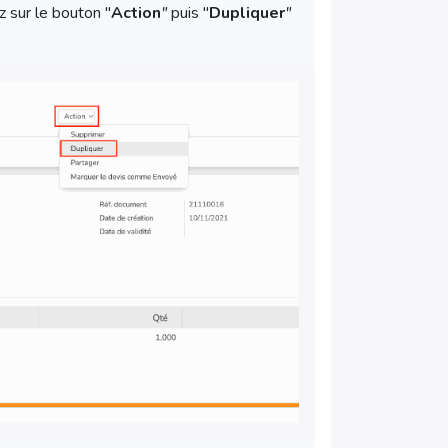
ez sur le bouton "
Action
"
puis "
Dupliquer
"