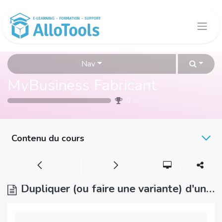
Se rendre au contenu
Nav
MyBusiness Fabricant
0
%
Contenu du cours
Dupliquer (ou faire une variante) d'un article